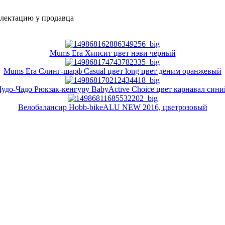
плектацию у продавца
Mums Era Хипсит цвет нэви черный
Mums Era Слинг-шарф Casual цвет long цвет деним оранжевый
Чудо-Чадо Рюкзак-кенгуру BabyActive Choice цвет карнавал сини
Велобалансир Hobb-bikeALU NEW 2016, цветрозовый