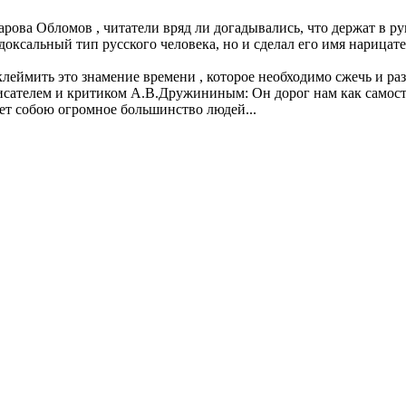
арова Обломов , читатели вряд ли догадывались, что держат в ру
доксальный тип русского человека, но и сделал его имя нарицат
ймить это знамение времени , которое необходимо сжечь и разв
исателем и критиком А.В.Дружининым: Он дорог нам как самосто
ает собою огромное большинство людей...