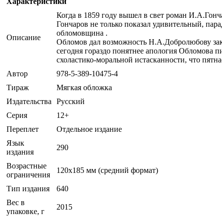
Характеристики
Когда в 1859 году вышел в свет роман И.А.Гонч
Гончаров не только показал удивительный, пара
обломовщина .
Описание
Обломов дал возможность Н.А.Добролюбову закле
сегодня гораздо понятнее апология Обломова п
схоластико-моральной истасканности, что пятн
Автор
978-5-389-10475-4
Тираж
Мягкая обложка
Издательства
Русский
Серия
12+
Переплет
Отдельное издание
Язык
290
издания
Возрастные
120x185 мм (средний формат)
ограничения
Тип издания
640
Вес в
2015
упаковке, г