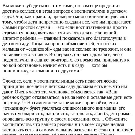
Вы можете убедиться в этом сами, но вам еще предстоит
достичь согласия в этом вопросе с воспитателями в детском
саду. Они, как правило, чрезмерно много внимания уделяют
тому, чтобы дети непременно съедали все, что им предлагают.
Самый простой случай — это если воспитательница просто
стремится порадовать вас, считая, что для вас хороший
аппетит ребенка — главный показатель его благополучия в
детском саду. Тогда вы просто объясняете ей, что отказ
малыша от «садиковой» еды вас нисколько не тревожит, и она
оставляет его в покое. Во-первых, он съест дома все, чего
недополучил в садике; во-вторых, со временем, привыкнув к
но вой обстановке, начнет есть и в саду — хотя бы
понемножку, за компанию с другими.
Сложнее, если у воспитательницы есть педагогические
принципы: все дети в детском саду должны есть все, что им
дают. Очень часто эта установка объясняется так: «Ваш
ребенок будет отказываться, а из-за него и остальные дети есть
не станут!» На самом деле такое может произойти, если
«отказнику» будет уделяться слишком много внимания: его
начнут уговаривать, настаивать, заставлять, а он будет громко
оповещать всю группу о своем нежелании есть... Объясните
воспитателям, что вашего ребенка ни в коем случае нельзя
заставлять есть, а самому малышу разъясните: если он не хочет