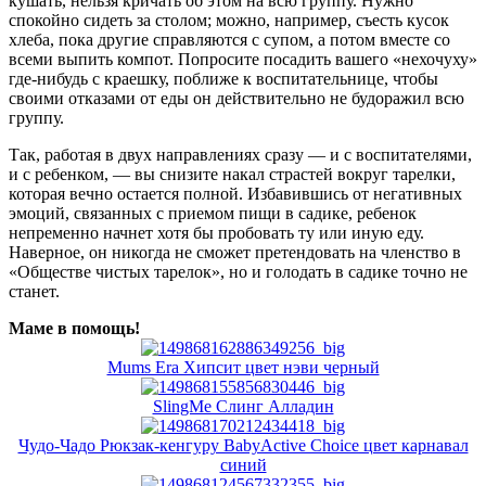
кушать, нельзя кричать об этом на всю группу. Нужно
спокойно сидеть за столом; можно, например, съесть кусок
хлеба, пока другие справляются с супом, а потом вместе со
всеми выпить компот. Попросите посадить вашего «нехочуху»
где-нибудь с краешку, поближе к воспитательнице, чтобы
своими отказами от еды он действительно не будоражил всю
группу.
Так, работая в двух направлениях сразу — и с воспитателями,
и с ребенком, — вы снизите накал страстей вокруг тарелки,
которая вечно остается полной. Избавившись от негативных
эмоций, связанных с приемом пищи в садике, ребенок
непременно начнет хотя бы пробовать ту или иную еду.
Наверное, он никогда не сможет претендовать на членство в
«Обществе чистых тарелок», но и голодать в садике точно не
станет.
Маме в помощь!
Mums Era Хипсит цвет нэви черный
SlingMe Слинг Алладин
Чудо-Чадо Рюкзак-кенгуру BabyActive Choice цвет карнавал
синий