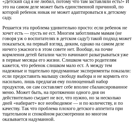
«Детский сад я не любил, потому что там заставляли есть!» И
это на самом деле может быть единственной причиной, по
которой ребенок никак не может адаптироваться к детскому
саду.
Решается эта проблема удивительно просто: если ребенок не
хочет есть — пусть не ест. Многим заботливым мамам (не
говоря уж о воспитателях в детском саду!) такой подход может
показаться, на первый взгляд, диким, однако на самом деле
ничего ужасного в этом совете нет. Вообще, на почве
кормления детей баталии часто начинают разыгрываться уже
в первые месяцы его жизни. Слишком часто родителям
кажется, что ребенок слишком мало ест. А между тем
надежные и тщательно продуманные эксперименты показали:
если предоставить малышу свободу выбора и не кормить его
насильно, лишь предлагая ему полноценный набор
продуктов, он сам составляет себе вполне сбалансированное
меню. Может быть, на протяжении одного дня он
действительно съедает не все, что нужно, но за несколько
дней «набирает» все необходимое — и по количеству, и по
качеству. Так что проблема плохого детского аппетита при
тщательном и спокойном рассмотрении во многом
оказывается надуманной.