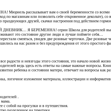
риель рассказывает вам о своей беременности со всеми ее 
од по магазинам или позволить себе откровенное декольте), со 
о празднующих друзей, скачки настроения под действием гормоно
Й ДНЕВНИК… Я БЕРЕМЕННА! серии Школа для родителей вы най
реживают это состояние другие люди и лучше поймете себя…
 перестали смеяться, увидев две розовые черточки. Две розовые 
ушились на нас разом и без предупреждения от этого простого фа
 все радости и невзгоды этого состояния, это начало новой 
телей ведь здесь есть ответы на самые важные вопросы. Книга
итии ребенка и состоянии матери, отвечает на вопросы как разв
жка, логичное изложение материала, иллюстрации и информатив
одителей .
 мама.
ее с собой на прогулки и в путешествия.
тко разделенное на тематики.