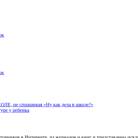
ок
ок
 не спрашивая «Ну как дела в школе?»
уре у ребенка
точников в Интернете, из журналов и книг и представлены иск