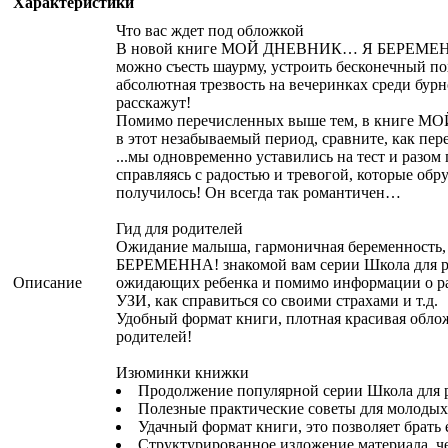
Характеристики
Что вас ждет под обложкой
В новой книге МОЙ ДНЕВНИК… Я БЕРЕМЕННА! Мю
можно съесть шаурму, устроить бесконечный пох
абсолютная трезвость на вечеринках среди бурн
расскажут!
Помимо перечисленных выше тем, в книге МО
в этот незабываемый период, сравните, как пе
...мы одновременно уставились на тест и разом
справляясь с радостью и тревогой, которые обр
получилось! Он всегда так романтичен…
Гид для родителей
Ожидание малыша, гармоничная беременность,
БЕРЕМЕННА! знакомой вам серии Школа для роди
Описание
ожидающих ребенка и помимо информации о разв
УЗИ, как справиться со своими страхами и т.д.
Удобный формат книги, плотная красивая обло
родителей!
Изюминки книжки
Продолжение популярной серии Школа для р
Полезные практические советы для молодых
Удачный формат книги, это позволяет брать 
Структурированное изложение материала, че