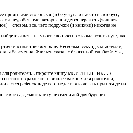
приятными сторонами (тебе уступают место в автобусе,
всеми неудобствами, которые придется пережить (тошнота,
в), - словом, все, чего подружки (и книжки) никогда не
дете ответы на многие вопросы, которые возникнут у вас
черточки в пластиковом окне. Несколько секунд мы молчали,
кта: я беременна. Жюльен сказал с блаженной улыбкой: Ура,
жизни для родителей. Откройте книгу МОЙ ДНЕВНИК… Я
 состоит из разделов, наиболее важных для родителей,
ивается ребенок неделя от недели, что делать при походе на
ные врезы, делают книгу незаменимой для будущих