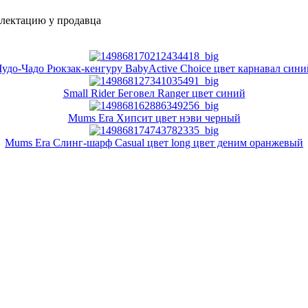
плектацию у продавца
Чудо-Чадо Рюкзак-кенгуру BabyActive Choice цвет карнавал сини
Small Rider Беговел Ranger цвет синий
Mums Era Хипсит цвет нэви черный
Mums Era Слинг-шарф Casual цвет long цвет деним оранжевый