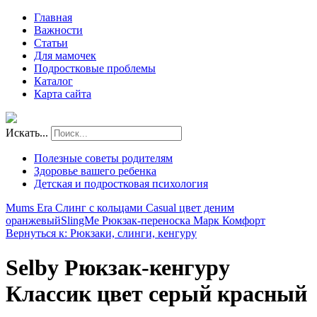
Главная
Важности
Статьи
Для мамочек
Подростковые проблемы
Каталог
Карта сайта
Искать...
Полезные советы родителям
Здоровье вашего ребенка
Детская и подростковая психология
Mums Era Слинг с кольцами Casual цвет деним
оранжевый
SlingMe Рюкзак-переноска Марк Комфорт
Вернуться к: Рюкзаки, слинги, кенгуру
Selby Рюкзак-кенгуру
Классик цвет серый красный