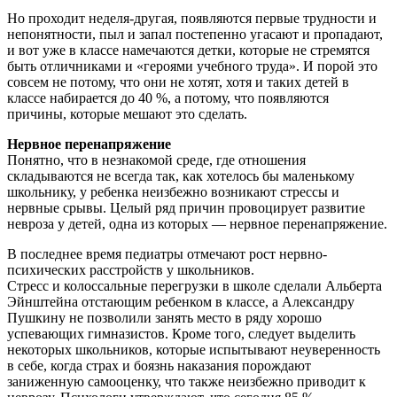
Но проходит неделя-другая, появляются первые трудности и
непонятности, пыл и запал постепенно угасают и пропадают,
и вот уже в классе намечаются детки, которые не стремятся
быть отличниками и «героями учебного труда». И порой это
совсем не потому, что они не хотят, хотя и таких детей в
классе набирается до 40 %, а потому, что появляются
причины, которые мешают это сделать.
Нервное перенапряжение
Понятно, что в незнакомой среде, где отношения
складываются не всегда так, как хотелось бы маленькому
школьнику, у ребенка неизбежно возникают стрессы и
нервные срывы. Целый ряд причин провоцирует развитие
невроза у детей, одна из которых — нервное перенапряжение.
В последнее время педиатры отмечают рост нервно-
психических расстройств у школьников.
Стресс и колоссальные перегрузки в школе сделали Альберта
Эйнштейна отстающим ребенком в классе, а Александру
Пушкину не позволили занять место в ряду хорошо
успевающих гимназистов. Кроме того, следует выделить
некоторых школьников, которые испытывают неуверенность
в себе, когда страх и боязнь наказания порождают
заниженную самооценку, что также неизбежно приводит к