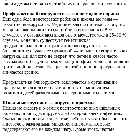
нашим детям оставаться стройными и красивыми всю жизнь.
Профилактика близорукости — это не модные оправы
Еще одна беда подстерегает ребенка в школьные годы —
развитие близорукости. Медицинская статистика гласит, что
младшие школьники страдают близорукостью в 6–8 %
случаев, а у старшеклассников она отмечается уже в 25–30 %
случаев. Конечно, существует генетическая
предрасположенность к развитию близорукости, но в
большинстве случаев ее причиной —повышенная зрительная
нагрузка. Ни для кого не секрет, что детей в классе часто
рассаживают без учета рекомендаций офтальмолога и влияния
зрительной нагрузки. Как раз по этой причине прогрессивно
снижается зрение.
Профилактика близорукости заключается в организации
правильной физической активности с ограничением
занятости детей различными электронными гаджетами.
Школьные спутники — вирусы и простуда
Нельзя не сказать и о самых распространенных школьных
болезнях: простуде, вирусных и бактериальных инфекциях.
Оказавшись в новом коллективе, ребенок может быть не готов
к встрече с различными микроорганизмами, которые
подстерегают его на каждом шагу. Кроме этого, частые