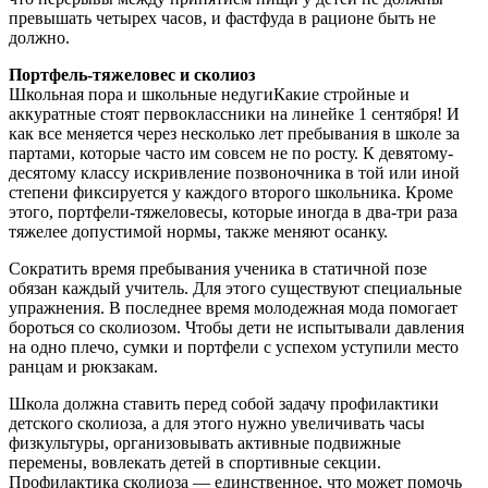
превышать четырех часов, и фастфуда в рационе быть не
должно.
Портфель-тяжеловес и сколиоз
Школьная пора и школьные недугиКакие стройные и
аккуратные стоят первоклассники на линейке 1 сентября! И
как все меняется через несколько лет пребывания в школе за
партами, которые часто им совсем не по росту. К девятому-
десятому классу искривление позвоночника в той или иной
степени фиксируется у каждого второго школьника. Кроме
этого, портфели-тяжеловесы, которые иногда в два-три раза
тяжелее допустимой нормы, также меняют осанку.
Сократить время пребывания ученика в статичной позе
обязан каждый учитель. Для этого существуют специальные
упражнения. В последнее время молодежная мода помогает
бороться со сколиозом. Чтобы дети не испытывали давления
на одно плечо, сумки и портфели с успехом уступили место
ранцам и рюкзакам.
Школа должна ставить перед собой задачу профилактики
детского сколиоза, а для этого нужно увеличивать часы
физкультуры, организовывать активные подвижные
перемены, вовлекать детей в спортивные секции.
Профилактика сколиоза — единственное, что может помочь