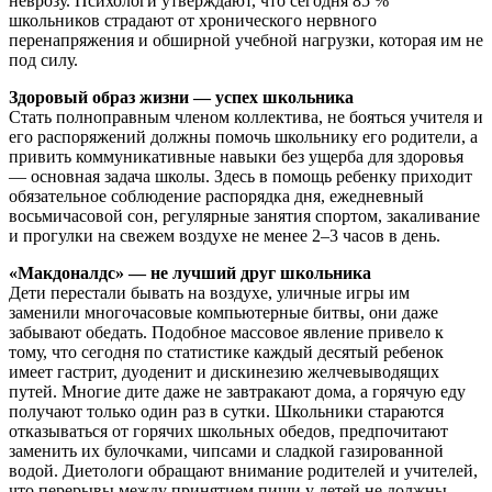
неврозу. Психологи утверждают, что сегодня 85 %
школьников страдают от хронического нервного
перенапряжения и обширной учебной нагрузки, которая им не
под силу.
Здоровый образ жизни — успех школьника
Стать полноправным членом коллектива, не бояться учителя и
его распоряжений должны помочь школьнику его родители, а
привить коммуникативные навыки без ущерба для здоровья
— основная задача школы. Здесь в помощь ребенку приходит
обязательное соблюдение распорядка дня, ежедневный
восьмичасовой сон, регулярные занятия спортом, закаливание
и прогулки на свежем воздухе не менее 2–3 часов в день.
«Макдоналдс» — не лучший друг школьника
Дети перестали бывать на воздухе, уличные игры им
заменили многочасовые компьютерные битвы, они даже
забывают обедать. Подобное массовое явление привело к
тому, что сегодня по статистике каждый десятый ребенок
имеет гастрит, дуоденит и дискинезию желчевыводящих
путей. Многие дите даже не завтракают дома, а горячую еду
получают только один раз в сутки. Школьники стараются
отказываться от горячих школьных обедов, предпочитают
заменить их булочками, чипсами и сладкой газированной
водой. Диетологи обращают внимание родителей и учителей,
что перерывы между принятием пищи у детей не должны