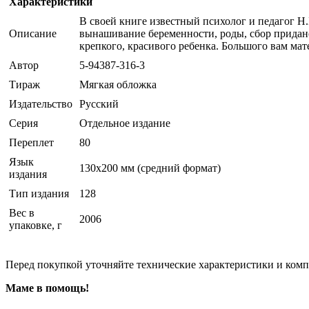
Характеристики
В своей книге известный психолог и педагог Н
Описание
вынашивание беременности, роды, сбор придано
крепкого, красивого ребенка. Большого вам мат
Автор
5-94387-316-3
Тираж
Мягкая обложка
Издательство
Русский
Серия
Отдельное издание
Переплет
80
Язык
130х200 мм (средний формат)
издания
Тип издания
128
Вес в
2006
упаковке, г
Перед покупкой уточняйте технические характеристики и ком
Маме в помощь!