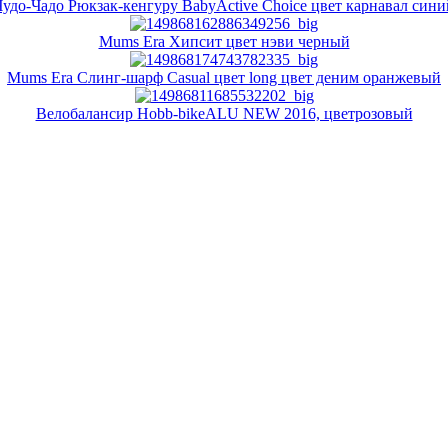
Чудо-Чадо Рюкзак-кенгуру BabyActive Choice цвет карнавал сини
Mums Era Хипсит цвет нэви черный
Mums Era Слинг-шарф Casual цвет long цвет деним оранжевый
Велобалансир Hobb-bikeALU NEW 2016, цветрозовый