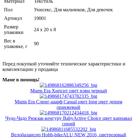
Материал
Текстиль
Пол
Унисекс, Для мальчиков, Для девочек
Артикул
19001
Размер
24 x 20 x 8
упаковки
Вес в
90
упаковке, г
Перед покупкой уточняйте технические характеристики и
комплектацию у продавца
Маме в помощь!
Mums Era Хипсит цвет нэви черный
Mums Era Слинг-шарф Casual цвет long цвет деним
оранжевый
Чудо-Чадо Рюкзак-кенгуру BabyActive Choice цвет карнавал
синий
Велобалансир Hobb-bikeALU NEW 2016, цветрозовый