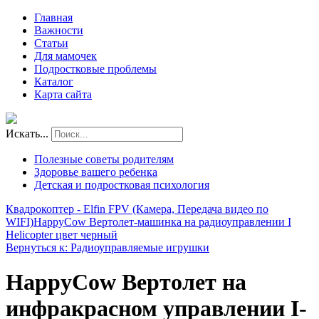
Главная
Важности
Статьи
Для мамочек
Подростковые проблемы
Каталог
Карта сайта
Искать...
Полезные советы родителям
Здоровье вашего ребенка
Детская и подростковая психология
Квадрокоптер - Elfin FPV (Камера, Передача видео по
WIFI)
HappyCow Вертолет-машинка на радиоуправлении I
Helicopter цвет черный
Вернуться к: Радиоуправляемые игрушки
HappyCow Вертолет на
инфракрасном управлении I-