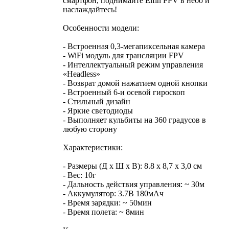
смартфон, поднимайте Elfin FPV в небо и
наслаждайтесь!
Особенности модели:
- Встроенная 0,3-мегапиксельная камера
- WiFi модуль для трансляции FPV
- Интеллектуальный режим управления
«Headless»
- Возврат домой нажатием одной кнопки
- Встроенный 6-и осевой гироскоп
- Стильный дизайн
- Яркие светодиоды
- Выполняет кульбиты на 360 градусов в
любую сторону
Характеристики:
- Размеры (Д х Ш х В): 8.8 х 8,7 х 3,0 см
- Вес: 10г
- Дальность действия управления: ~ 30м
- Аккумулятор: 3.7В 180мАч
- Время зарядки: ~ 50мин
- Время полета: ~ 8мин