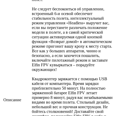
Не следует беспокоиться об управлении,
встроенный 6-и осевой обеспечит
стабильность полета, интеллектуальный
режим управления «Headless» выручит вас,
если вы перестанете различать положение
модели в полете, а в самой критической
ситуации активируемая одной кнопкой
функция «Возврат домой» в автоматическом
режиме пригонит вашу кроху к месту старта.
Все как у больших аппаратов, чинно и
безопасно, а если захочется пошалить,
включайте пилотажный режим и заставьте
Elfin FPV кувыркаться – порадуйте
окружающих!
Квадрокоптер заряжается с помощью USB
кабеля от компьютера. Время зарядки
приблизительно 50 минут. На полностью
заряженной батарее Elfin FPV летает
примерно 8 минут, радуя вас незабываемыми
Описание
видами во время полета. Стильный дизайн,
небольшой вес и прочная конструкция. Не
бойтесь столкновений! Доставайте свой