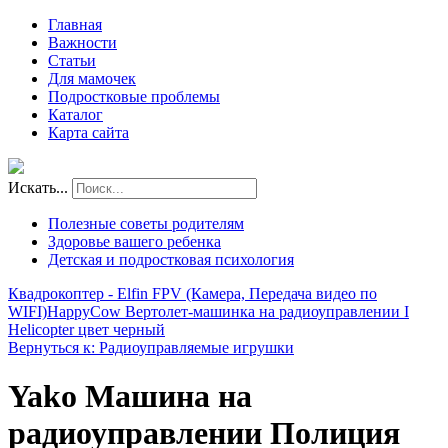
Главная
Важности
Статьи
Для мамочек
Подростковые проблемы
Каталог
Карта сайта
Искать...
Полезные советы родителям
Здоровье вашего ребенка
Детская и подростковая психология
Квадрокоптер - Elfin FPV (Камера, Передача видео по
WIFI)
HappyCow Вертолет-машинка на радиоуправлении I
Helicopter цвет черный
Вернуться к: Радиоуправляемые игрушки
Yako Машина на
радиоуправлении Полиция