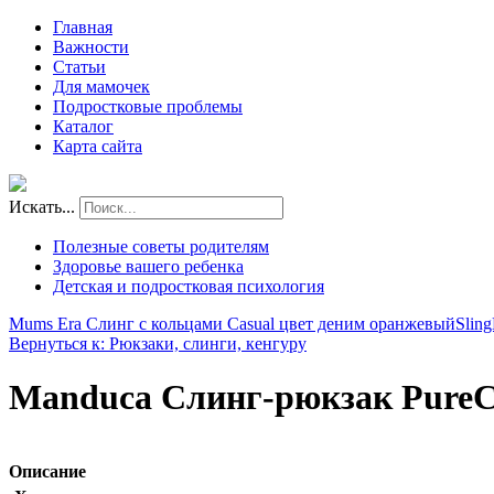
Главная
Важности
Статьи
Для мамочек
Подростковые проблемы
Каталог
Карта сайта
Искать...
Полезные советы родителям
Здоровье вашего ребенка
Детская и подростковая психология
Mums Era Слинг с кольцами Casual цвет деним оранжевый
Slin
Вернуться к: Рюкзаки, слинги, кенгуру
Manduca Слинг-рюкзак PureC
Описание