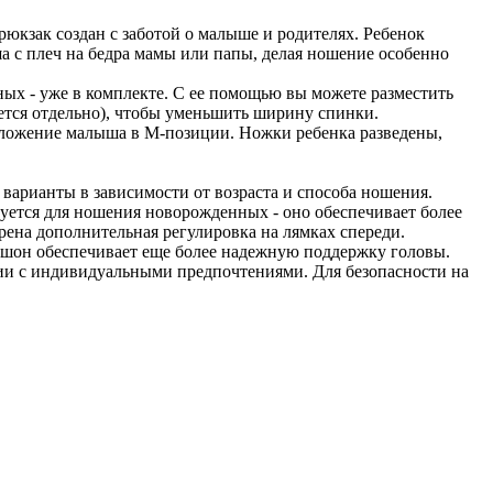
рюкзак создан с заботой о малыше и родителях. Ребенок
а с плеч на бедра мамы или папы, делая ношение особенно
ных - уже в комплекте. С ее помощью вы можете разместить
ется отдельно), чтобы уменьшить ширину спинки.
оложение малыша в М-позиции. Ножки ребенка разведены,
варианты в зависимости от возраста и способа ношения.
уется для ношения новорожденных - оно обеспечивает более
ена дополнительная регулировка на лямках спереди.
юшон обеспечивает еще более надежную поддержку головы.
вии с индивидуальными предпочтениями. Для безопасности на