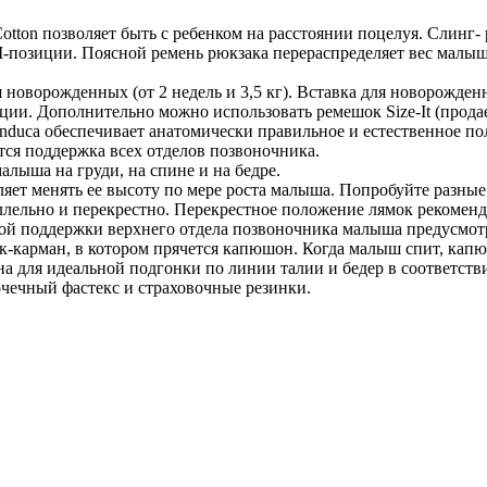
ton позволяет быть с ребенком на расстоянии поцелуя. Слинг- 
-позиции. Поясной ремень рюкзака перераспределяет вес малыш
новорожденных (от 2 недель и 3,5 кг). Вставка для новорожден
ии. Дополнительно можно использовать ремешок Size-It (прода
duca обеспечивает анатомически правильное и естественное п
тся поддержка всех отделов позвоночника.
алыша на груди, на спине и на бедре.
яет менять ее высоту по мере роста малыша. Попробуйте разные 
лельно и перекрестно. Перекрестное положение лямок рекоменд
й поддержки верхнего отдела позвоночника малыша предусмотр
-карман, в котором прячется капюшон. Когда малыш спит, кап
а для идеальной подгонки по линии талии и бедер в соответст
очечный фастекс и страховочные резинки.