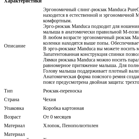
Характеристики
Эргономичный слинг-рюкзак Manduca PureCot
находится в естественной и эргономичной М
комфортным.
Эрго-рюкзак Manduca подходит для ношения 
малыша в анатомически правильной М-позиц
В любом возрасте эргономичный рюкзак Man
коленки находятся выше попы. Обеспечивае
Описание
В эрго-рюкзаке Manduca вы можете носить м
Запатентованная конструкция спинки позвол
Лямки рюкзака Manduca можно носить парал
равномерное притяжение малыша. Для полно
Голову малыша поддерживает плотный валик
Анатомическая форма поясного ремня создан
поясе предусмотрена двойная защита: трехт
Тип
Рюкзак-переноска
Страна
Чехия
Упаковка
Коробка картонная
Возраст
От 0 месяцев
Материал
Хлопок, Пенополиэтилен
Материал