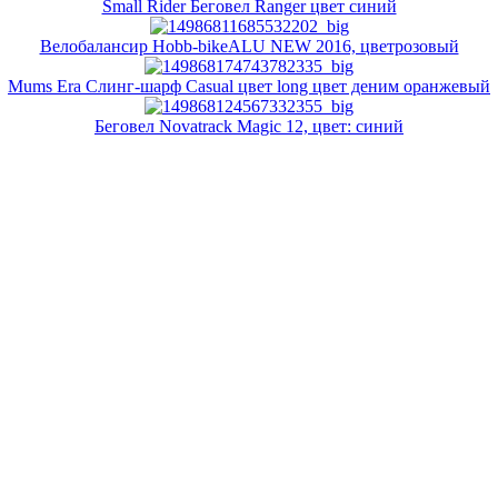
Small Rider Беговел Ranger цвет синий
Велобалансир Hobb-bikeALU NEW 2016, цветрозовый
Mums Era Слинг-шарф Casual цвет long цвет деним оранжевый
Беговел Novatrack Magic 12, цвет: синий