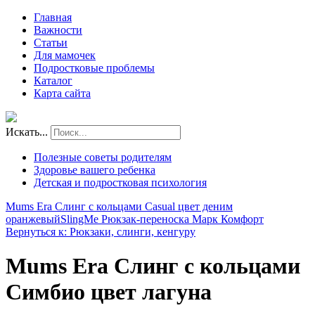
Главная
Важности
Статьи
Для мамочек
Подростковые проблемы
Каталог
Карта сайта
Искать...
Полезные советы родителям
Здоровье вашего ребенка
Детская и подростковая психология
Mums Era Слинг с кольцами Casual цвет деним
оранжевый
SlingMe Рюкзак-переноска Марк Комфорт
Вернуться к: Рюкзаки, слинги, кенгуру
Mums Era Слинг с кольцами
Симбио цвет лагуна