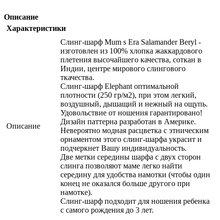
Описание
Характеристики
Слинг-шарф Mum s Era Salamander Beryl -
изготовлен из 100% хлопка жаккардового
плетения высочайшего качества, соткан в
Индии, центре мирового слингового
ткачества.
Слинг-шарф Elephant оптимальной
плотности (250 гр/м2), при этом легкий,
воздушный, дышащий и нежный на ощупь.
Удовольствие от ношения гарантировано!
Дизайн паттерна разработан в Америке.
Описание
Невероятно модная расцветка с этническим
орнаментом этого слинг-шарфа украсит и
подчеркнет Вашу индивидуальность.
Две метки середины шарфа с двух сторон
слинга позволяют маме легко найти
середину для удобства намотки (чтобы один
конец не оказался больше другого при
намотке).
Слинг-шарф подходит для ношения ребенка
с самого рождения до 3 лет.