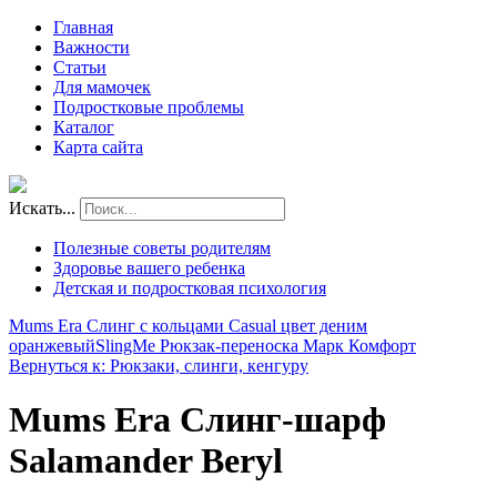
Главная
Важности
Статьи
Для мамочек
Подростковые проблемы
Каталог
Карта сайта
Искать...
Полезные советы родителям
Здоровье вашего ребенка
Детская и подростковая психология
Mums Era Слинг с кольцами Casual цвет деним
оранжевый
SlingMe Рюкзак-переноска Марк Комфорт
Вернуться к: Рюкзаки, слинги, кенгуру
Mums Era Слинг-шарф
Salamander Beryl