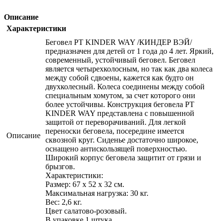
Описание
Характеристики
Беговел РТ KINDER WAY /КИНДЕР ВЭЙ/
предназначен для детей от 1 года до 4 лет. Яркий,
современный, устойчивый беговел. Беговел
является четырехколосным, но так как два колеса
между собой сдвоены, кажется как будто он
двухколесный. Колеса соединены между собой
специальным хомутом, за счет которого они
более устойчивы. Конструкция беговела РТ
KINDER WAY представлена с повышенной
защитой от переворачиваний. Для легкой
переноски беговела, посередине имеется
Описание
сквозной круг. Сиденье достаточно широкое,
оснащено антискользящей поверхностью.
Широкий корпус беговела защитит от грязи и
брызгов.
Характеристики:
Размер: 67 х 52 х 32 см.
Максимальная нагрузка: 30 кг.
Вес: 2,6 кг.
Цвет салатово-розовый.
В упаковке 1 штука.