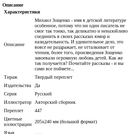
Описание
Характеристики
Михаил Зощенко - имя в детской литературе
особенное, потому что ни один писатель не
смог так тонко, так деликатно и неназойливо
соединить в своих рассказах юмор и
назидательность. И удивительное дело, это
Описание
вовсе не раздражает, не отталкивает от
чтения, более того, произведения Зощенко
завоевали огромную любовь детей. Как же
так получается? Почитайте рассказы - и вы
сами все поймете...
Тираж
Твердый переплет
Издательства
Да
Серия
Русский
Иллюстратор
Авторский сборник
Переплет
447
Цветные
205x240 мм (большой формат)
иллюстрации
Язык