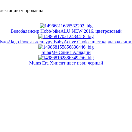
плектацию у продавца
Велобалансир Hobb-bikeALU NEW 2016, цветрозовый
Чудо-Чадо Рюкзак-кенгуру BabyActive Choice цвет карнавал сини
SlingMe Слинг Алладин
Mums Era Хипсит цвет нэви черный