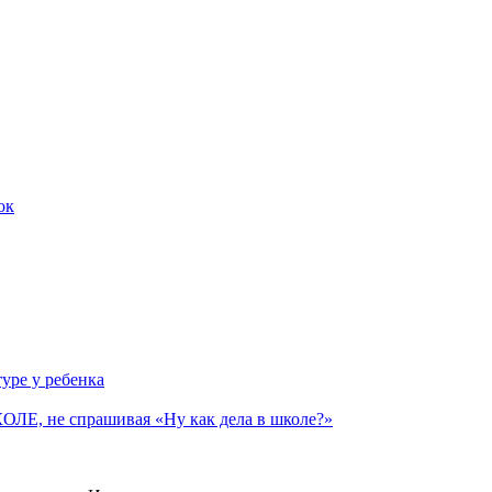
ок
уре у ребенка
 не спрашивая «Ну как дела в школе?»