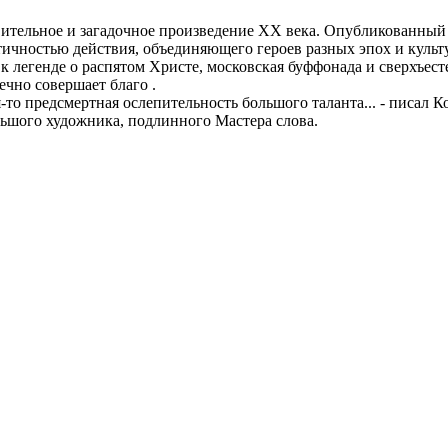
вительное и загадочное произведение XX века. Опубликованный в
ичностью действия, объединяющего героев разных эпох и культур
 к легенде о распятом Христе, московская буффонада и сверхъ
ечно совершает благо .
ая-то предсмертная ослепительность большого таланта... - писа
ьшого художника, подлинного Мастера слова.