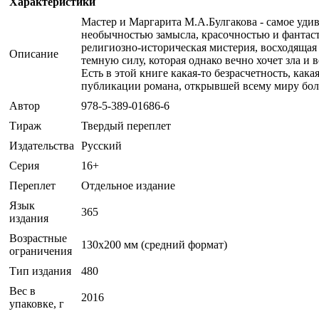
Характеристики
Мастер и Маргарита М.А.Булгакова - самое уди
необычностью замысла, красочностью и фантаст
религиозно-историческая мистерия, восходящая
Описание
темную силу, которая однако вечно хочет зла и в
Есть в этой книге какая-то безрасчетность, как
публикации романа, открывшей всему миру бол
Автор
978-5-389-01686-6
Тираж
Твердый переплет
Издательства
Русский
Серия
16+
Переплет
Отдельное издание
Язык
365
издания
Возрастные
130х200 мм (средний формат)
ограничения
Тип издания
480
Вес в
2016
упаковке, г