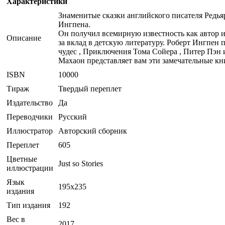
Характеристики
Знаменитые сказки английского писателя Редь
Ингпена.
Он получил всемирную известность как автор 
Описание
за вклад в детскую литературу. Роберт Ингпен
чудес , Приключения Тома Сойера , Питер Пэн и
Махаон представляет вам эти замечательные кн
ISBN
10000
Тираж
Твердый переплет
Издательство
Да
Переводчики
Русский
Иллюстратор
Авторский сборник
Переплет
605
Цветные
Just so Stories
иллюстрации
Язык
195x235
издания
Тип издания
192
Вес в
2017