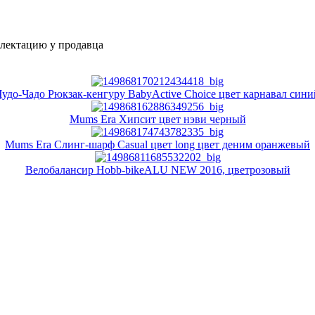
плектацию у продавца
Чудо-Чадо Рюкзак-кенгуру BabyActive Choice цвет карнавал сини
Mums Era Хипсит цвет нэви черный
Mums Era Слинг-шарф Casual цвет long цвет деним оранжевый
Велобалансир Hobb-bikeALU NEW 2016, цветрозовый