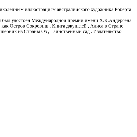
еликолепным иллюстрациям австралийского художника Роберта
пен был удостоен Международной премии имени Х.К.Андерсена
, как Остров Сокровищ , Книга джунглей , Алиса в Стране
лшебник из Страны Оз , Таинственный сад . Издательство