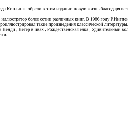
ярда Киплинга обрели в этом издании новую жизнь благодаря в
и иллюстратор более сотни различных книг. В 1986 году Р.Инг
 проиллюстрировал такие произведения классической литературы
 Венди , Ветер в ивах , Рождественская елка , Удивительный во
иги.