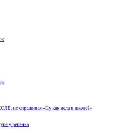
ок
ок
 не спрашивая «Ну как дела в школе?»
уре у ребенка