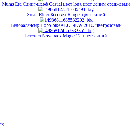
Mums Era Слинг-шарф Casual цвет long цвет деним оранжевый
Small Rider Беговел Ranger цвет синий
Велобалансир Hobb-bikeALU NEW 2016, цветрозовый
Беговел Novatrack Magic 12, цвет: синий
ок