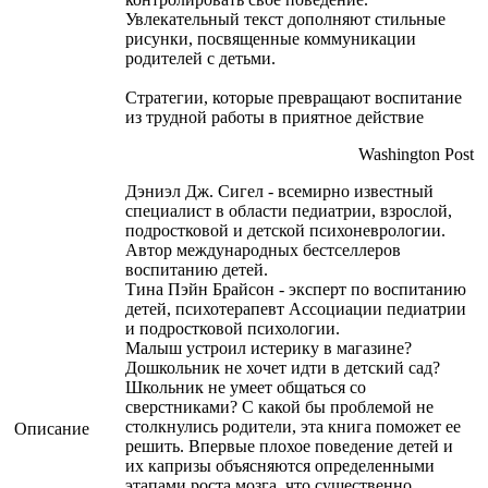
Увлекательный текст дополняют стильные
рисунки, посвященные коммуникации
родителей с детьми.
Стратегии, которые превращают воспитание
из трудной работы в приятное действие
Washington Post
Дэниэл Дж. Сигел - всемирно известный
специалист в области педиатрии, взрослой,
подростковой и детской психоневрологии.
Автор международных бестселлеров
воспитанию детей.
Тина Пэйн Брайсон - эксперт по воспитанию
детей, психотерапевт Ассоциации педиатрии
и подростковой психологии.
Малыш устроил истерику в магазине?
Дошкольник не хочет идти в детский сад?
Школьник не умеет общаться со
сверстниками? С какой бы проблемой не
столкнулись родители, эта книга поможет ее
Описание
решить. Впервые плохое поведение детей и
их капризы объясняются определенными
этапами роста мозга, что существенно