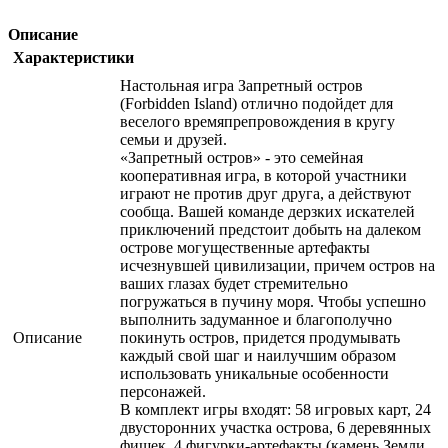
Описание
Характеристики
Настольная игра Запретный остров
(Forbidden Island) отлично подойдет для
веселого времяпрепровождения в кругу
семьи и друзей.
«Запретный остров» - это семейная
кооперативная игра, в которой участники
играют не против друг друга, а действуют
сообща. Вашей команде дерзких искателей
приключений предстоит добыть на далеком
острове могущественные артефакты
исчезнувшей цивилизации, причем остров на
ваших глазах будет стремительно
погружаться в пучину моря. Чтобы успешно
выполнить задуманное и благополучно
Описание
покинуть остров, придется продумывать
каждый свой шаг и наилучшим образом
использовать уникальные особенности
персонажей.
В комплект игры входят: 58 игровых карт, 24
двусторонних участка острова, 6 деревянных
фишек, 4 фигурки-артефакты (камень Земли,