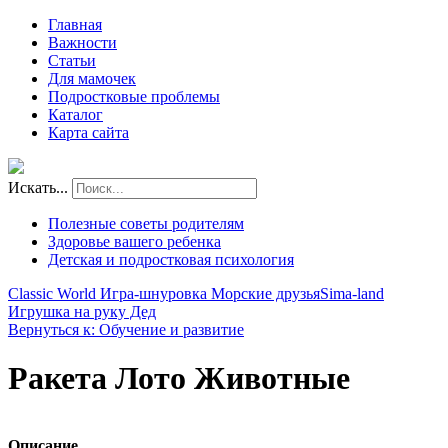
Главная
Важности
Статьи
Для мамочек
Подростковые проблемы
Каталог
Карта сайта
Искать...
Полезные советы родителям
Здоровье вашего ребенка
Детская и подростковая психология
Classic World Игра-шнуровка Морские друзья
Sima-land
Игрушка на руку Дед
Вернуться к: Обучение и развитие
Ракета Лото Животные
Описание