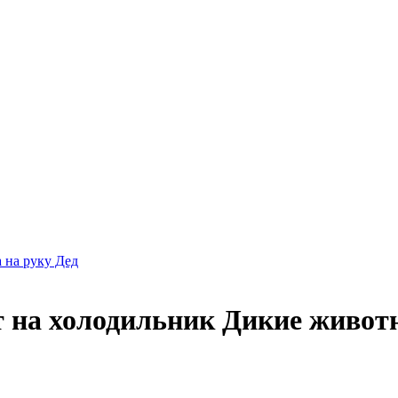
 на руку Дед
 на холодильник Дикие живот