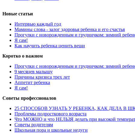
Новые статьи
Интервью каждый год
Мамины слова - залог здоровья ребенка и его счастья
Прогулки с новорожденным и грудничком: зимний ребен
Я сам!
Как научить ребенка ценить вещи
Коротко о важном
Прогулки с новорожденным и грудничком: зимний ребен
9 месяцев малышу
Причины кризиса трех лет
Аппетит ребенка
Я сам!
Советы профессионалов
25 СПОСОБОВ УЗНАТЬ У РЕБЕНКА, КАК ДЕЛА В ШКОЛЕ,
Проблемы подросткового возраста
Что МОЖНО и что НЕЛЬЗЯ делать при высокой температ
Советы родителям
Школьная пора и школьные недуги