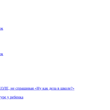
ок
ок
 не спрашивая «Ну как дела в школе?»
уре у ребенка