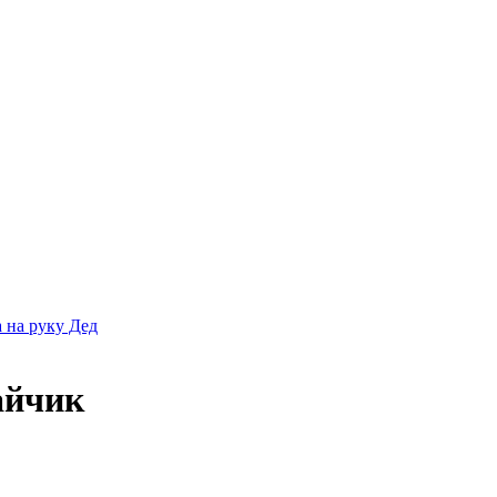
 на руку Дед
айчик