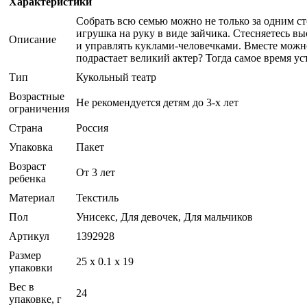
Характеристики
Собрать всю семью можно не только за одним ст
игрушка на руку в виде зайчика. Стесняетесь вы
Описание
и управлять куклами-человечками. Вместе можно
подрастает великий актер? Тогда самое время ус
Тип
Кукольный театр
Возрастные
Не рекомендуется детям до 3-х лет
ограничения
Страна
Россия
Упаковка
Пакет
Возраст
От 3 лет
ребенка
Материал
Текстиль
Пол
Унисекс, Для девочек, Для мальчиков
Артикул
1392928
Размер
25 x 0.1 x 19
упаковки
Вес в
24
упаковке, г