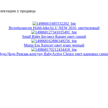
плектацию у продавца
Велобалансир Hobb-bikeALU NEW 2016, цветрозовый
Small Rider Беговел Ranger цвет синий
Mums Era Хипсит цвет нэви черный
Чудо-Чадо Рюкзак-кенгуру BabyActive Choice цвет карнавал сини