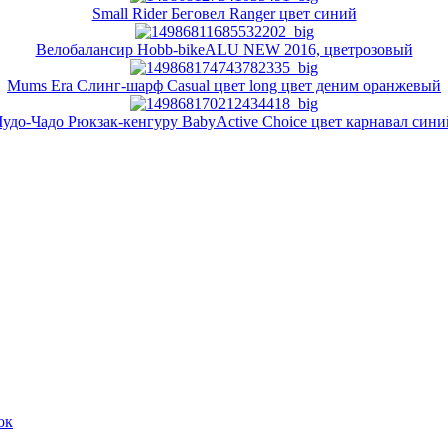
Small Rider Беговел Ranger цвет синий
Велобалансир Hobb-bikeALU NEW 2016, цветрозовый
Mums Era Слинг-шарф Casual цвет long цвет деним оранжевый
Чудо-Чадо Рюкзак-кенгуру BabyActive Choice цвет карнавал сини
ок