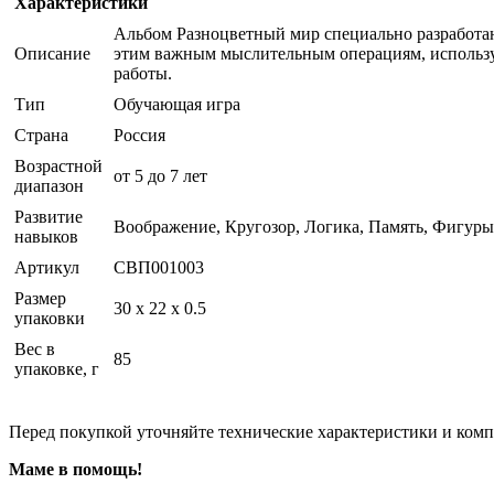
Характеристики
Альбом Разноцветный мир специально разработан 
Описание
этим важным мыслительным операциям, использу
работы.
Тип
Обучающая игра
Страна
Россия
Возрастной
от 5 до 7 лет
диапазон
Развитие
Воображение, Кругозор, Логика, Память, Фигуры
навыков
Артикул
СВП001003
Размер
30 x 22 x 0.5
упаковки
Вес в
85
упаковке, г
Перед покупкой уточняйте технические характеристики и ком
Маме в помощь!