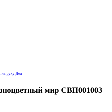
 на руку Дед
азноцветный мир СВП001003