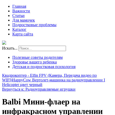
Главная
Важности
Статьи
Для мамочек
Подростковые проблемы
Каталог
Карта сайта
Искать...
Полезные советы родителям
Здоровье вашего ребенка
Детская и подростковая психология
Квадрокоптер - Elfin FPV (Камера, Передача видео по
WIFI)
HappyCow Вертолет-машинка на радиоуправлении I
Helicopter цвет черный
Вернуться к: Радиоуправляемые игрушки
Balbi Мини-флаер на
инфракрасном управлении