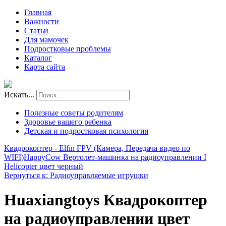
Главная
Важности
Статьи
Для мамочек
Подростковые проблемы
Каталог
Карта сайта
Искать...
Полезные советы родителям
Здоровье вашего ребенка
Детская и подростковая психология
Квадрокоптер - Elfin FPV (Камера, Передача видео по
WIFI)
HappyCow Вертолет-машинка на радиоуправлении I
Helicopter цвет черный
Вернуться к: Радиоуправляемые игрушки
Huaxiangtoys Квадрокоптер
на радиоуправлении цвет