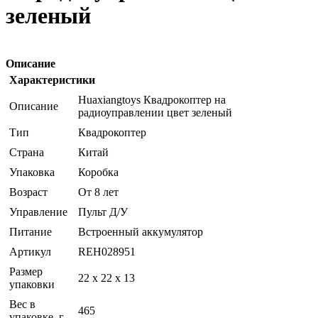
зеленый
Описание
Характеристики
Huaxiangtoys Квадрокоптер на
Описание
радиоуправлении цвет зеленый
Тип
Квадрокоптер
Страна
Китай
Упаковка
Коробка
Возраст
От 8 лет
Управление
Пульт Д/У
Питание
Встроенный аккумулятор
Артикул
REH028951
Размер
22 x 22 x 13
упаковки
Вес в
465
упаковке, г