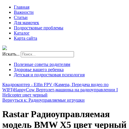
Главная
Важности
Статьи
Для мамочек
Подростковые проблемы
Каталог
Карта сайта
Искать...
Полезные советы родителям
Здоровье вашего ребенка
Детская и подростковая психология
Квадрокоптер - Elfin FPV (Камера, Передача видео по
WIFI)
HappyCow Вертолет-машинка на радиоуправлении I
Helicopter цвет черный
Вернуться к: Радиоуправляемые игрушки
Rastar Радиоуправляемая
модель BMW X5 цвет черный