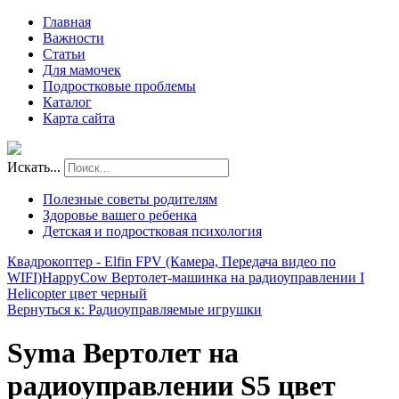
Главная
Важности
Статьи
Для мамочек
Подростковые проблемы
Каталог
Карта сайта
Искать...
Полезные советы родителям
Здоровье вашего ребенка
Детская и подростковая психология
Квадрокоптер - Elfin FPV (Камера, Передача видео по
WIFI)
HappyCow Вертолет-машинка на радиоуправлении I
Helicopter цвет черный
Вернуться к: Радиоуправляемые игрушки
Syma Вертолет на
радиоуправлении S5 цвет