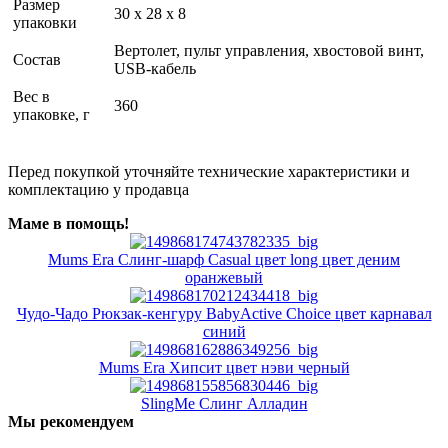
Размер
30 x 28 x 8
упаковки
Вертолет, пульт управления, хвостовой винт,
Состав
USB-кабель
Вес в
360
упаковке, г
Перед покупкой уточняйте технические характеристики и
комплектацию у продавца
Маме в помощь!
Mums Era Слинг-шарф Casual цвет long цвет деним
оранжевый
Чудо-Чадо Рюкзак-кенгуру BabyActive Choice цвет карнавал
синий
Mums Era Хипсит цвет нэви черный
SlingMe Слинг Алладин
Мы рекомендуем