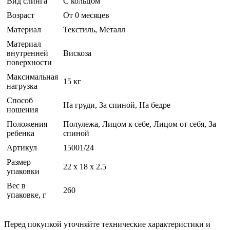
Вид слинга
С кольцом
Возраст
От 0 месяцев
Материал
Текстиль, Металл
Материал
внутренней
Вискоза
поверхности
Максимальная
15 кг
нагрузка
Способ
На груди, За спиной, На бедре
ношения
Положения
Полулежа, Лицом к себе, Лицом от себя, За
ребенка
спиной
Артикул
15001/24
Размер
22 x 18 x 2.5
упаковки
Вес в
260
упаковке, г
Перед покупкой уточняйте технические характеристики и