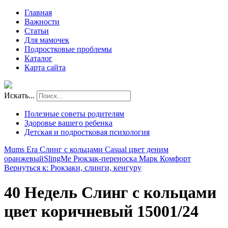
Главная
Важности
Статьи
Для мамочек
Подростковые проблемы
Каталог
Карта сайта
Искать...
Полезные советы родителям
Здоровье вашего ребенка
Детская и подростковая психология
Mums Era Слинг с кольцами Casual цвет деним
оранжевый
SlingMe Рюкзак-переноска Марк Комфорт
Вернуться к: Рюкзаки, слинги, кенгуру
40 Недель Слинг с кольцами
цвет коричневый 15001/24