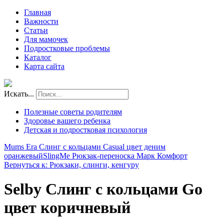
Главная
Важности
Статьи
Для мамочек
Подростковые проблемы
Каталог
Карта сайта
Искать...
Полезные советы родителям
Здоровье вашего ребенка
Детская и подростковая психология
Mums Era Слинг с кольцами Casual цвет деним
оранжевый
SlingMe Рюкзак-переноска Марк Комфорт
Вернуться к: Рюкзаки, слинги, кенгуру
Selby Слинг с кольцами Go
цвет коричневый