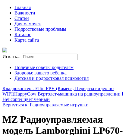
Главная
Важности
Статьи
Для мамочек
Подростковые проблемы
Каталог
Карта сайта
Искать...
Полезные советы родителям
Здоровье вашего ребенка
Детская и подростковая психология
Квадрокоптер - Elfin FPV (Камера, Передача видео по
WIFI)
HappyCow Вертолет-машинка на радиоуправлении I
Helicopter цвет черный
Вернуться к: Радиоуправляемые игрушки
MZ Радиоуправляемая
модель Lamborghini LP670-