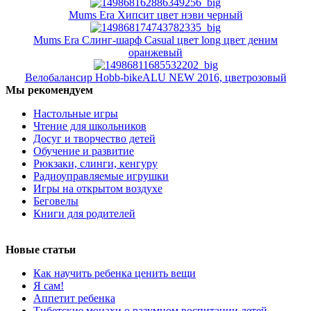
Mums Era Хипсит цвет нэви черный
Mums Era Слинг-шарф Casual цвет long цвет деним
оранжевый
Велобалансир Hobb-bikeALU NEW 2016, цветрозовый
Мы рекомендуем
Настольные игры
Чтение для школьников
Досуг и творчество детей
Обучение и развитие
Рюкзаки, слинги, кенгуру
Радиоуправляемые игрушки
Игры на открытом воздухе
Беговелы
Книги для родителей
Новые статьи
Как научить ребенка ценить вещи
Я сам!
Аппетит ребенка
Тибетские монахи о разумном воспитании детей