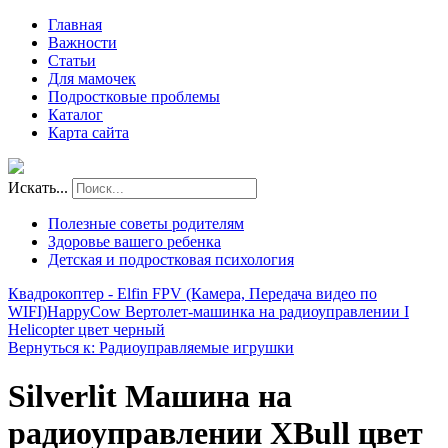
Главная
Важности
Статьи
Для мамочек
Подростковые проблемы
Каталог
Карта сайта
Искать...
Полезные советы родителям
Здоровье вашего ребенка
Детская и подростковая психология
Квадрокоптер - Elfin FPV (Камера, Передача видео по
WIFI)
HappyCow Вертолет-машинка на радиоуправлении I
Helicopter цвет черный
Вернуться к: Радиоуправляемые игрушки
Silverlit Машина на
радиоуправлении XBull цвет