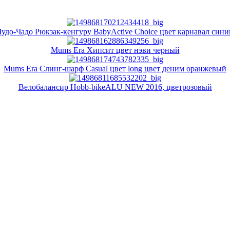
Чудо-Чадо Рюкзак-кенгуру BabyActive Choice цвет карнавал сини
Mums Era Хипсит цвет нэви черный
Mums Era Слинг-шарф Casual цвет long цвет деним оранжевый
Велобалансир Hobb-bikeALU NEW 2016, цветрозовый