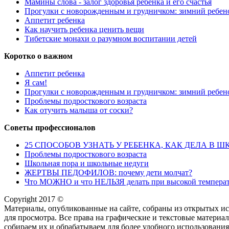
Мамины слова - залог здоровья ребенка и его счастья
Прогулки с новорожденным и грудничком: зимний ребен
Аппетит ребенка
Как научить ребенка ценить вещи
Тибетские монахи о разумном воспитании детей
Коротко о важном
Аппетит ребенка
Я сам!
Прогулки с новорожденным и грудничком: зимний ребен
Проблемы подросткового возраста
Как отучить малыша от соски?
Советы профессионалов
25 СПОСОБОВ УЗНАТЬ У РЕБЕНКА, КАК ДЕЛА В ШКОЛЕ,
Проблемы подросткового возраста
Школьная пора и школьные недуги
ЖЕРТВЫ ПЕДОФИЛОВ: почему дети молчат?
Что МОЖНО и что НЕЛЬЗЯ делать при высокой температ
Copyright 2017 ©
Материалы, опубликованные на сайте, собраны из открытых ис
для просмотра. Все права на графические и текстовые материа
собираем их и обрабатываем для более удобного использования