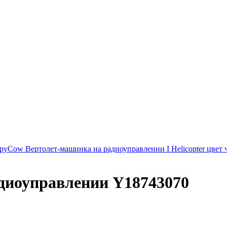
pyCow Вертолет-машинка на радиоуправлении I Helicopter цвет
диоуправлении Y18743070