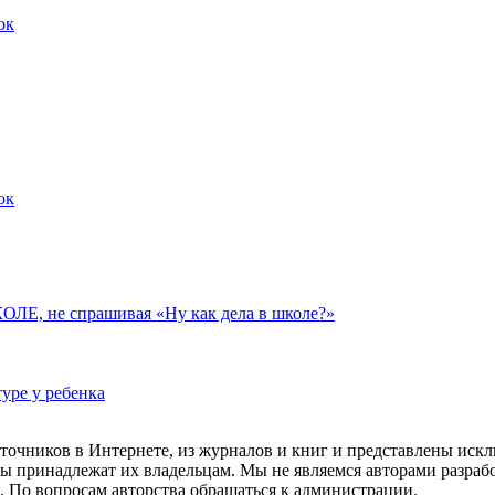
ок
ок
 не спрашивая «Ну как дела в школе?»
уре у ребенка
точников в Интернете, из журналов и книг и представлены иск
лы принадлежат их владельцам. Мы не являемся авторами разраб
. По вопросам авторства обращаться к администрации.