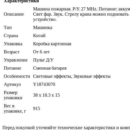
Характеристики
Машина пожарная. Р/У. 27 MHz. Питание: аккумул
Описание
Свет фар. Звук. Стрелу крана можно поднимать 
устройство.
Тип
Машинка
Страна
Китай
Упаковка
Коробка картонная
Возраст
От 6 лет
Управление
Пульт Д/У
Питание
Сменная батарея
Особенности
Световые эффекты, Звуковые эффекты
Артикул
Y18743070
Размер
38 x 18.3 x 15
упаковки
Вес в
915
упаковке, г
Перед покупкой уточняйте технические характеристики и ком